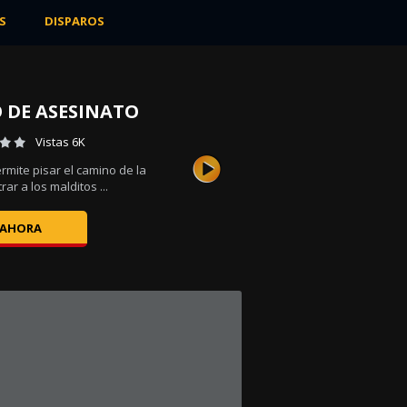
S
DISPAROS
 DE ASESINATO
Vistas 6K
ermite pisar el camino de la
rar a los malditos ...
 AHORA