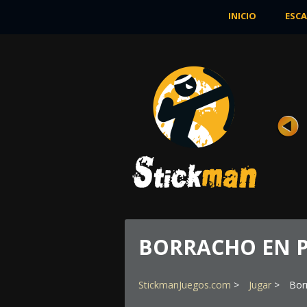
INICIO
ESCA
STICK WAR
Rating
Vistas 23K
El mundo llamado Inamorata sufre. Las
naciones, que viven allí, luchan por algu
...
JUGAR AHORA
BORRACHO EN 
StickmanJuegos.com
Jugar
Bor