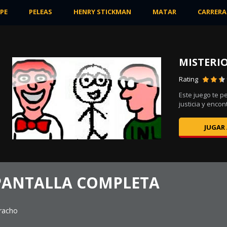
PE
PELEAS
HENRY STICKMAN
MATAR
CARRERA
MISTERIO
Rating
nas
Este juego te p
justicia y encont
JUGAR
PANTALLA COMPLETA
racho