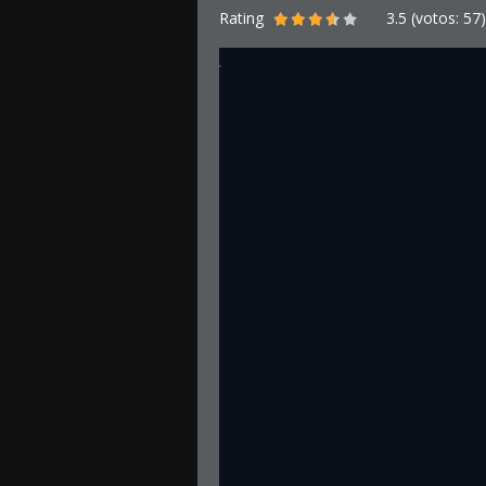
Rating
3.5
(votos:
57
)