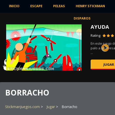
INICIO
ESCAPE
PELEAS
HENRY STICKMAN
DISPAROS
AYUDA
Rating
En este juego d
jar
palo a atraves
...
JUGAR
BORRACHO
StickmanJuegos.com
Jugar
Borracho