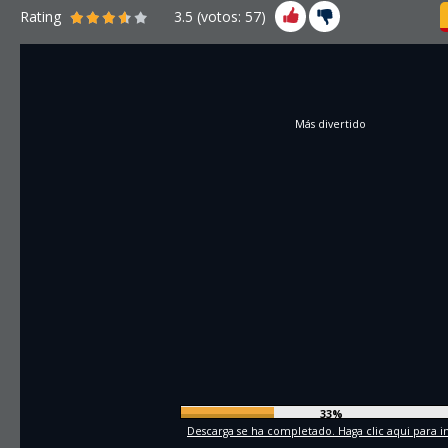
Rating
3.5
(votos:
57
)
Más divertido
35%
Descarga se ha completado. Haga clic aqui para in