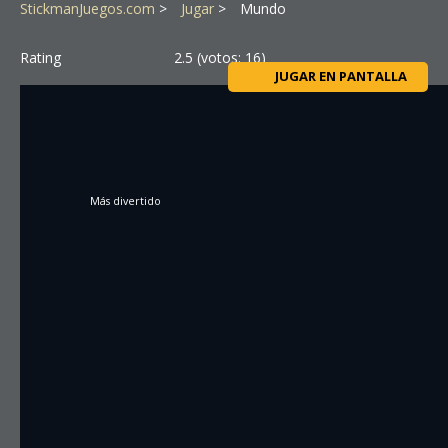
StickmanJuegos.com
Jugar
Mundo
Rating
2.5
(votos:
16
)
JUGAR EN PANTALLA
Más divertido