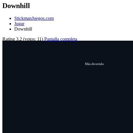
Downhill
StickmanJuegos.com
Jugar
Downhill
Rating
3.2
(votos:
11
)
Pantalla completa
Más divertido