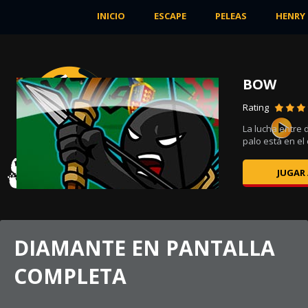
INICIO
ESCAPE
PELEAS
HENRY
BOW
Rating
ego
La lucha entre
palo está en el c
JUGAR
DIAMANTE EN PANTALLA
COMPLETA