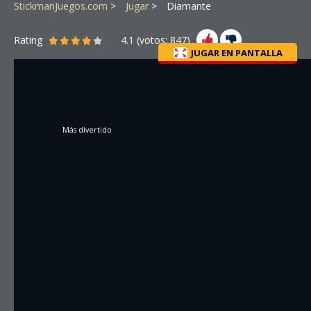
StickmanJuegos.com
Jugar
Diamante
Rating
4.1
(votos:
847
)
JUGAR EN PANTALLA
Más divertido