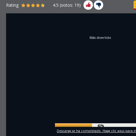
Rating
4.5
(votos:
19
)
Más divertido
45%
Descarga se ha completado. Haga clic aqui para in