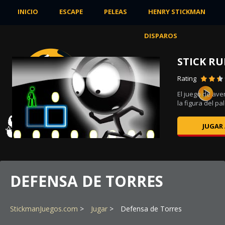
INICIO
ESCAPE
PELEAS
HENRY STICKMAN
DISPAROS
STICK R
Rating
ble
El juego de ave
la figura del pa
JUGAR
DEFENSA DE TORRES
StickmanJuegos.com
Jugar
Defensa de Torres