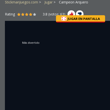
StickmanJuegos.com
Jugar
Campeon Arquero
Rating
3.8
(votos:
63
)
JUGAR EN PANTALLA
Más divertido