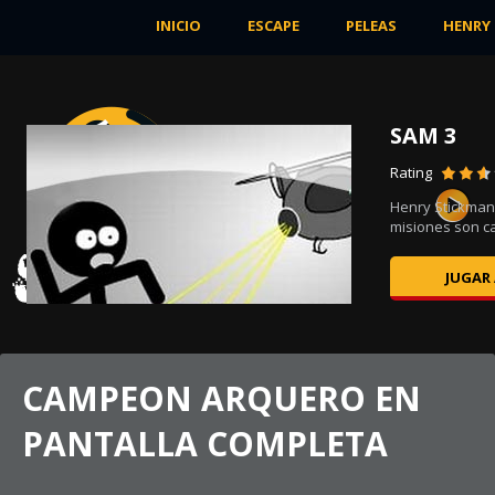
INICIO
ESCAPE
PELEAS
HENRY
SAM 3
Rating
nos
Henry Stickman 
misiones son cad
JUGAR
CAMPEON ARQUERO EN
PANTALLA COMPLETA