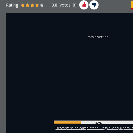
Rating
3.8
(votos:
8
)
Más divertido
34%
Descarga se ha completado. Haga clic aqui para in