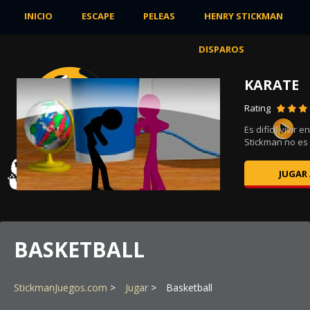
INICIO
ESCAPE
PELEAS
HENRY STICKMAN
DISPAROS
KARATE
Rating
nos
Es difícil vivir
Stickman no es 
JUGAR
BASKETBALL
StickmanJuegos.com
Jugar
Basketball