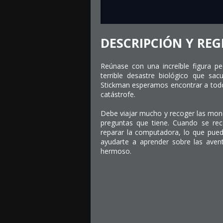
DESCRIPCIÓN Y REG
Reúnase con una increíble figura p
terrible desastre biológico que s
Stickman esperamos encontrar a todo
catástrofe.
Debe viajar mucho y recoger las mon
preguntas que tiene. Cuando se rec
reparar la computadora, lo que pued
ayudarte a aprender sobre las aven
hermoso.