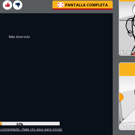
PANTALLA COMPLETA
Más divertido
35%
 completado. Haga clic aqui para iniciar