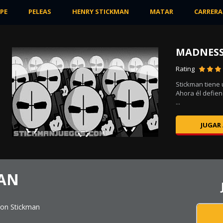
PE
PELEAS
HENRY STICKMAN
MATAR
CARRERA
MADNESS
Rating
Stickman tiene
que
Ahora él defien
...
JUGAR
MAN
ion Stickman