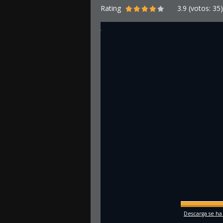
Rating
3.9
(votos:
35
)
Descarga se ha