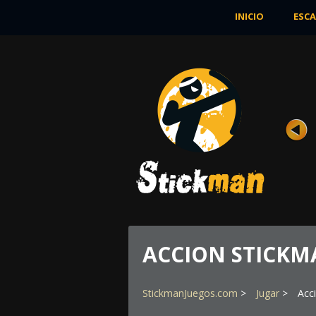
INICIO
ESCA
SANGRIENTOS
Rating
Vistas 21K
Stickman fue enviado a la base de
entrenamiento especial, donde tendría 
desarrollar ...
JUGAR AHORA
ACCION STICK
StickmanJuegos.com
Jugar
Acc